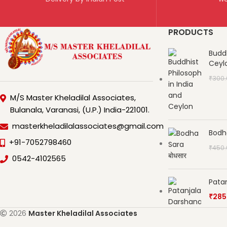
PRODUCTS
Buddh
Ceyl
₹
300
M/S Master Kheladilal Associates,
Bulanala, Varanasi, (U.P.) India-221001.
masterkheladilalassociates@gmail.com
Bodha
+91-7052798460
₹
450
0542-4102565
Pata
₹
285
2026
Master Kheladilal Associates