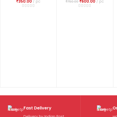
₹
350.00
pc
₹
600.00
pc
₹
750.00
Science
Fast Delivery
O
Delivery by Indian Post
wo