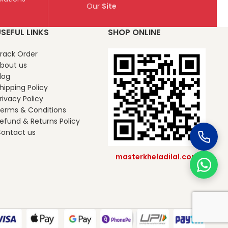
Our
Site
SEFUL LINKS
SHOP ONLINE
rack Order
bout us
log
hipping Policy
rivacy Policy
erms & Conditions
efund & Returns Policy
ontact us
masterkheladilal.com