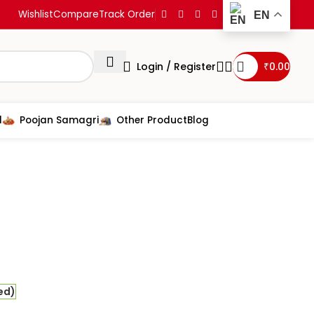
Wishlist
Compare
Track Order
EN
Login / Register
₹
0.00
d
Poojan Samagri
Other Product
Blog
cintamani
ed)