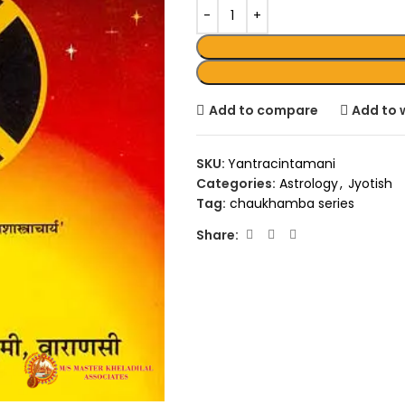
Add to compare
Add to w
SKU:
Yantracintamani
Categories:
Astrology
,
Jyotish
Tag:
chaukhamba series
Share: