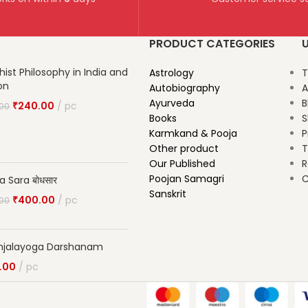
PRODUCT CATEGORIES
U
ist Philosophy in India and
Astrology
T
on
Autobiography
A
Ayurveda
B
₹
240.00
pc
.00
Books
S
Karmkand & Pooja
P
Other product
T
Our Published
R
Poojan Samagri
C
 Sara बोधसार
Sanskrit
₹
400.00
pc
.00
njalayoga Darshanam
.00
pc