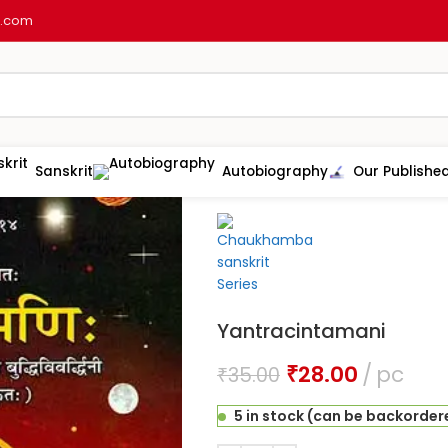
l.com
Sanskrit
Autobiography
Our Publishe
Home
Astrology
Jyotish
Yantra
Yantracintamani
₹
28.00
pc
₹
35.00
5 in stock (can be backorder