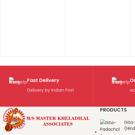
Fast Delivery
O
Delivery by Indian Post
wo
PRODUCTS
Gita
(Hind