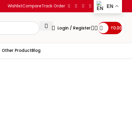
Wishlist
Compare
Track Order
EN
Login / Register
₹
0.00
Other Product
Blog
ss
Vaman Puran