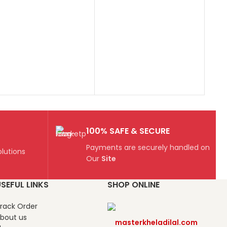
O
₹
A
100% SAFE & SECURE
Payments are securely handled on
lutions
Our
Site
SEFUL LINKS
SHOP ONLINE
rack Order
bout us
masterkheladilal.com