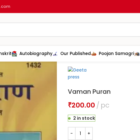
l.com
nskrit
Autobiography
Our Published
Poojan Samagri
Home
Other product
Geeta pre
Vaman Puran
₹
200.00
pc
2 in stock