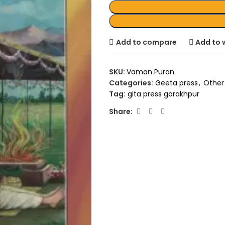
Add to compare
Add to w
SKU:
Vaman Puran
Categories:
Geeta press
,
Other
Tag:
gita press gorakhpur
Share: