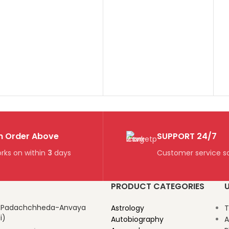
n Order Above
SUPPORT 24/7
rks on within
3
days
Customer service so
PRODUCT CATEGORIES
U
-Padachchheda-Anvaya
Astrology
T
i)
Autobiography
A