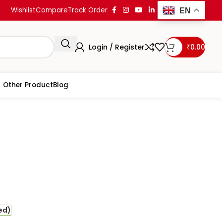
Wishlist
Compare
Track Order
EN
Login / Register
₹
0.00
Other Product
Blog
Pali-Bhasa Aur Sahitya
a
ed)