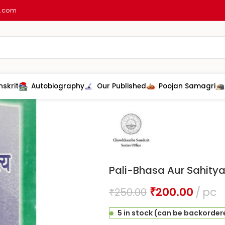
l.com
nskrit
Autobiography
Our Published
Poojan Samagri
Home
Other product
Buddhism
Pali-Bhasa Aur Sahity
₹
200.00
pc
₹
250.00
5 in stock (can be backorder