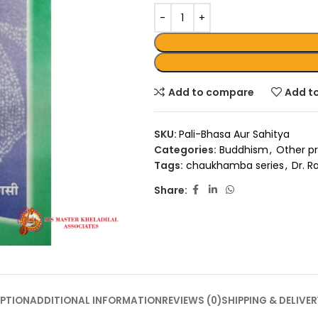
Add to compare
Add to
SKU:
Pali-Bhasa Aur Sahitya
Categories:
Buddhism
,
Other p
Tags:
chaukhamba series
,
Dr. 
Share:
PTION
ADDITIONAL INFORMATION
REVIEWS (0)
SHIPPING & DELIVER