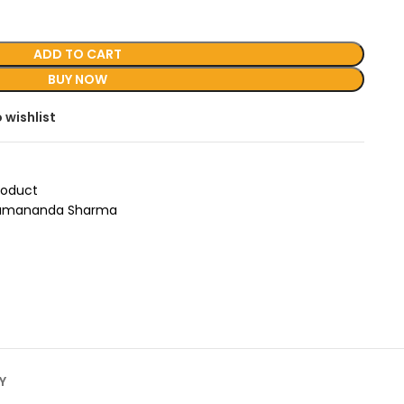
ADD TO CART
BUY NOW
 wishlist
roduct
Ramananda Sharma
Y