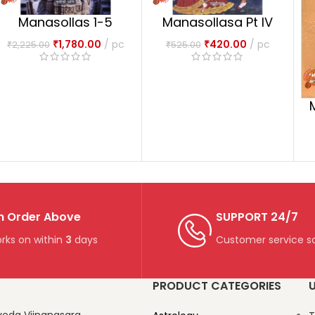
Manasollas 1-5
Manasollasa Pt IV
vols.
th
₹
1,780.00
pc
₹
420.00
pc
₹
2,225.00
₹
525.00
n Order Above
SUPPORT 24/7
rks on within
3
days
Customer service so
PRODUCT CATEGORIES
U
veda Vijnanasara