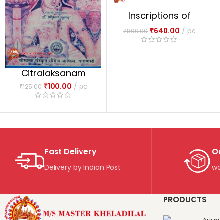
Inscriptions of
Ashoka
₹
640.00
pc
₹
800.00
Citralaksanam
₹
100.00
pc
₹
125.00
Fast Delivery
O
Delivery by Indian Post
wo
PRODUCTS
Ayur