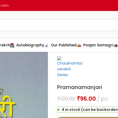
l.com
nskrit
Autobiography
Our Published
Poojan Samagri
Home
Other product
Vastu shas
Pramanamanjari
₹
96.00
pc
₹
120.00
4 in stock (can be backorde