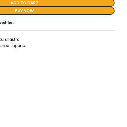
ADD TO CART
BUY NOW
ishlist
tu shastra
rishna Juganu.