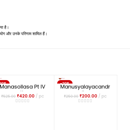
या है।
प्रयोग और उनके परिणाम शामिल हैं।
20%
-20%
-20
Manasollasa Pt IV
Manusyalayacandr
NEW
NEW
NE
th
ika
₹
420.00
pc
₹
200.00
pc
₹
525.00
₹
250.00