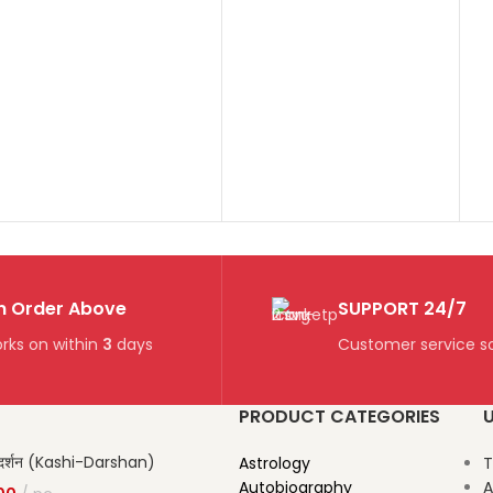
n Order Above
SUPPORT 24/7
rks on within
3
days
Customer service so
PRODUCT CATEGORIES
U
दर्शन (Kashi-Darshan)
Astrology
T
Autobiography
A