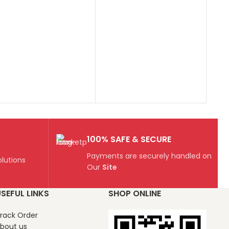
₹
100% SAFE & SECURE
Payments are securely handled on
lutions
Our
Site
SEFUL LINKS
SHOP ONLINE
rack Order
bout us