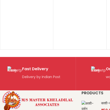
Fast Delivery
O
Delivery by Indian Post
wo
PRODUCTS
काशी-