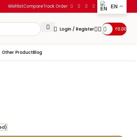
Wishlist
Compare
Track Order
EN
Login / Register
₹
0.00
Other Product
Blog
tra
Pramanamanjari
red)