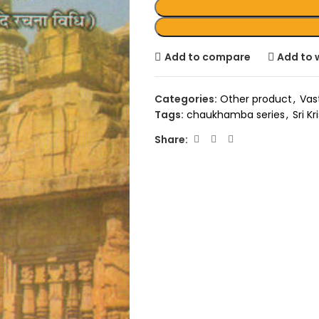
Add to compare
Add to w
Categories:
Other product
,
Vas
Tags:
chaukhamba series
,
Sri K
Share: