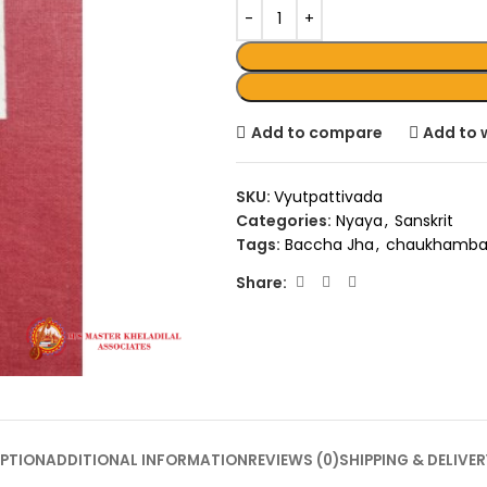
Add to compare
Add to w
SKU:
Vyutpattivada
Categories:
Nyaya
,
Sanskrit
Tags:
Baccha Jha
,
chaukhamba 
Share:
PTION
ADDITIONAL INFORMATION
REVIEWS (0)
SHIPPING & DELIVER