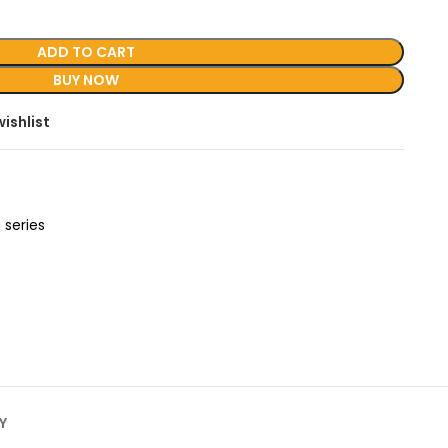
ADD TO CART
BUY NOW
ishlist
series
Y