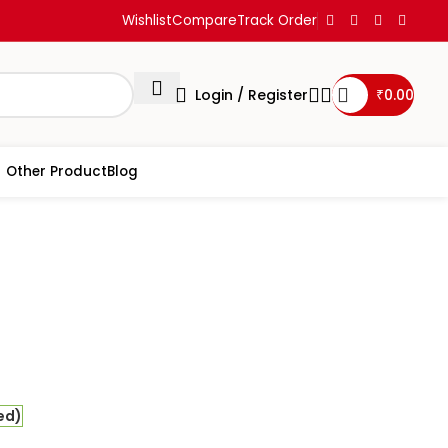
Wishlist
Compare
Track Order
Login / Register
₹
0.00
Other Product
Blog
vada
ed)