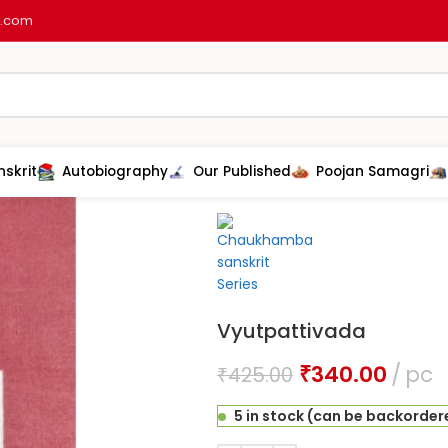
l.com
nskrit
Autobiography
Our Published
Poojan Samagri
Home
Sanskrit
Nyaya
Vyutpatti
Vyutpattivada
₹
340.00
pc
₹
425.00
5 in stock (can be backorder