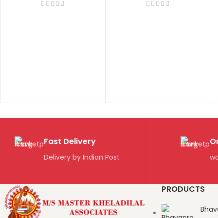
na
Fast Delivery
O
Delivery by Indian Post
wo
PRODUCTS
Bhav