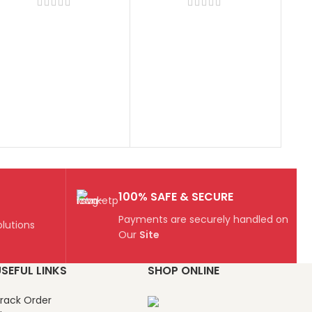
Pu
100% SAFE & SECURE
Payments are securely handled on
lutions
Our
Site
SEFUL LINKS
SHOP ONLINE
rack Order