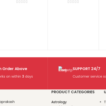
volume
n Order Above
SUPPORT 24/7
rks on within
3
days
Customer service so
PRODUCT CATEGORIES
U
aprakash
Astrology
T