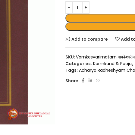
Add to compare
Add to
SKU:
Vamkesvarimatam वामकेश्वरीमत
Categories:
Karmkand & Pooja
,
Tags:
Acharya Radheshyam Cha
Share: