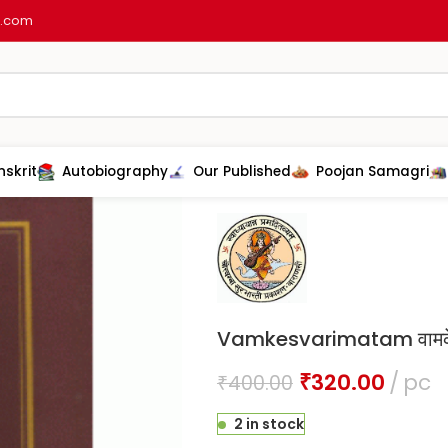
l.com
nskrit
Autobiography
Our Published
Poojan Samagri
Home
Karmkand & Pooja
Mantra
Vamkesvarimatam वामकेश
₹
320.00
pc
₹
400.00
2 in stock