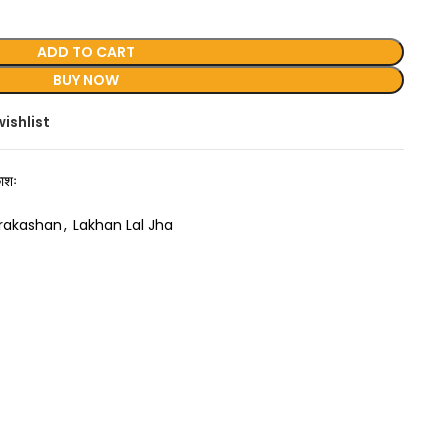
ADD TO CART
BUY NOW
ishlist
ाशः
rakashan
,
Lakhan Lal Jha