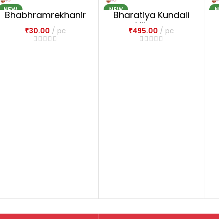
NEW
NEW
Bhabhramrekhanir
Bharatiya Kundali
upanam
Vijnana
₹
30.00
pc
₹
495.00
pc