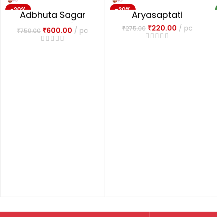
-20%
-20%
Adbhuta Sagar
Aryasaptati
NEW
अद्भुतसागरः-1
₹
220.00
pc
₹
275.00
₹
600.00
pc
₹
750.00