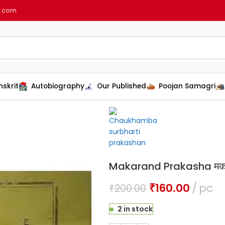
l.com
nskrit
Autobiography
Our Published
Poojan Samagri
Home
Astrology
Jyotish
Makaran
Makarand Prakasha मकरन
₹
160.00
pc
₹
200.00
2 in stock