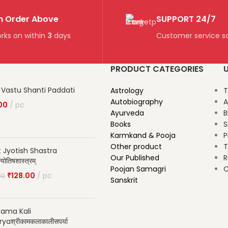
n Order Above
SUPPORT 24/7
rks on within
3
days
Customer service so
PRODUCT CATEGORIES
U
 Vastu Shanti Paddati
Astrology
T
Autobiography
A
00
pc
Ayurveda
B
Books
S
Karmkand & Pooja
P
Other product
T
t Jyotish Shastra
Our Published
R
योतिषशास्त्रम्
Poojan Samagri
C
₹
128.00
pc
00
Sanskrit
Kama Kali
yaश्रीकामकलाकालीसपर्या