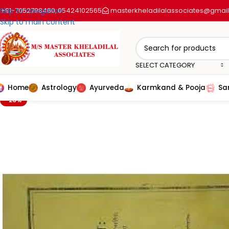
+91-7052798460
Skip to navigation
05424102565
masterkheladilalassociates@gmai
,
Skip to main content
SELECT CATEGORY
Home
Astrology
Ayurveda
Karmkand & Pooja
Sa
-20%