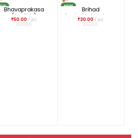
NEW
NEW
NE
Bhavaprakasa
Brihad
(Jyotish)
Avahakadacakram
₹
50.00
pc
₹
30.00
pc