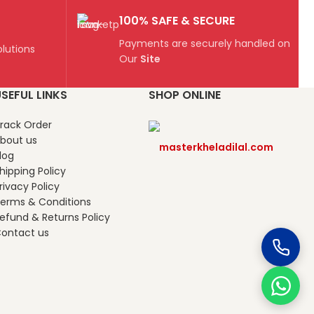
100% SAFE & SECURE
Payments are securely handled on
lutions
Our
Site
SEFUL LINKS
SHOP ONLINE
rack Order
bout us
masterkheladilal.com
log
hipping Policy
rivacy Policy
erms & Conditions
efund & Returns Policy
ontact us