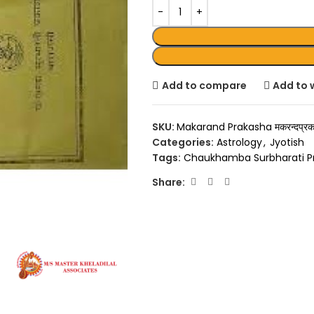
Add to compare
Add to w
SKU:
Makarand Prakasha मकरन्दप्रक
Categories:
Astrology
,
Jyotish
Tags:
Chaukhamba Surbharati P
Share: