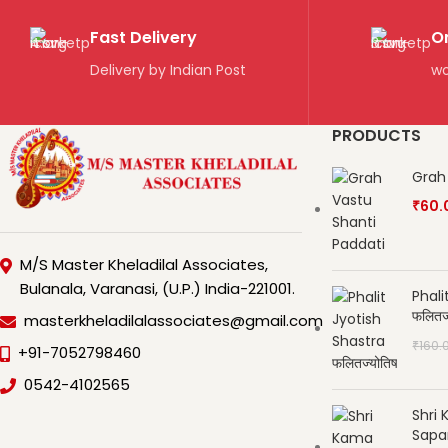
Fast Delivery
O
Delivery by Indian Post
wo
PRODUCTS
Grah
₹
60.
M/S Master Kheladilal Associates,
Bulanala, Varanasi, (U.P.) India-221001.
Phali
फलितज्
masterkheladilalassociates@gmail.com
₹
160.
+91-7052798460
0542-4102565
Shri 
Sapar