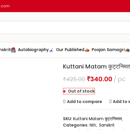
l.com
nskrit
Autobiography
Our Published
Poojan Samagri
Home
Sanskrit
Niti
Kuttani Matam
Kuttani Matam कुट्टनिमतम
₹
340.00
pc
₹
425.00
Out of stock
Add to compare
Add to w
SKU:
Kuttani Matam कुट्टनिमतम्
Categories:
Niti
,
Sanskrit