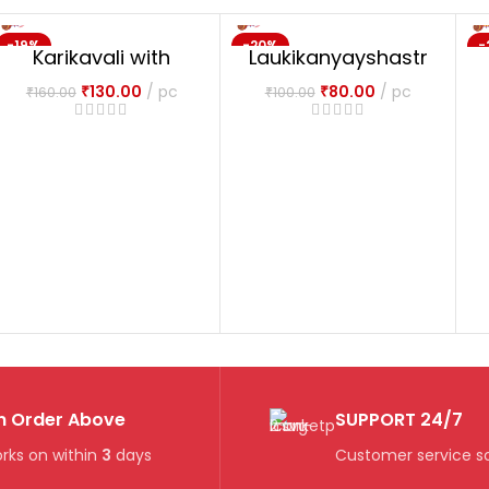
-19%
-20%
-
Karikavali with
Laukikanyayshastr
NEW
Muktavali in 2
arthakala Tatha
₹
130.00
pc
₹
80.00
pc
₹
160.00
₹
100.00
volume
Kutashastrarthakal
a
n Order Above
SUPPORT 24/7
rks on within
3
days
Customer service so