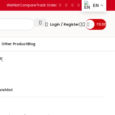
Wishlist
Compare
Track Order
EN
Login / Register
₹
0.00
Other Product
Blog
 कुट्टनिमतम्
्
ishlist