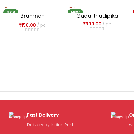
NEW
NEW
Brahma-
Gudarthadipika
Mimamsa-Bhasya
₹
300.00
pc
₹
150.00
pc
Fast Delivery
O
Delivery by Indian Post
wo